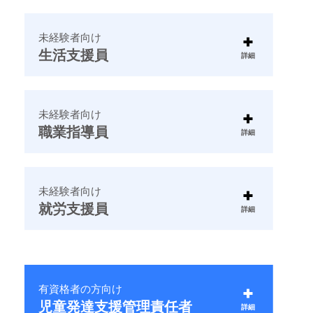
募集中サービス
未経験者向け
生活支援員
詳細
募集中サービス
未経験者向け
報酬
職業指導員
詳細
19
35
月給
万円～
万円程度
※目安金額のため､エリアや経験により変動
募集中サービス
未経験者向け
未経験者歓迎！
報酬
就労支援員
詳細
福祉業界に興味があり､
22
37
意欲的に取り組める方。
月給
万円～
万円程度
募集中サービス
※目安金額のため､エリアや経験により変動
報酬
未経験者歓迎！
有資格者の方向け
応募する
福祉業界に興味があり､
22
37
児童発達支援管理責任者
詳細
月給
万円～
万円程度