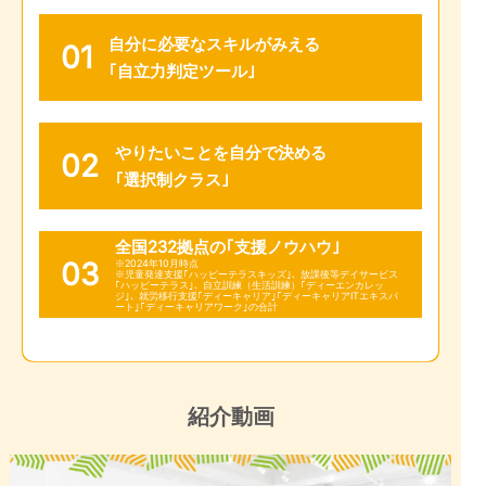
自分に必要なスキルがみえる
01
｢自立力判定ツール｣
やりたいことを自分で決める
02
｢選択制クラス｣
全国232拠点の｢支援ノウハウ｣
03
※2024年10月時点
※児童発達支援｢ハッピーテラスキッズ｣､ 放課後等デイサービス
｢ハッピーテラス｣､ 自立訓練（生活訓練）｢ディーエンカレッ
ジ｣､ 就労移行支援｢ディーキャリア｣｢ディーキャリアITエキスパ
ート｣｢ディーキャリアワーク｣の合計
紹介動画