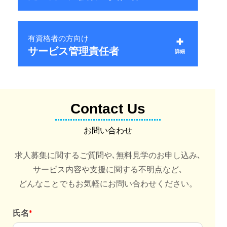
意欲的に取り組める方。
※目安金額のため､エリアや経験により変動
募集中サービス
報酬
未経験者歓迎！
有資格者の方向け
応募する
福祉業界に興味があり､
22
37
サービス管理責任者
詳細
月給
万円～
万円程度
意欲的に取り組める方。
※目安金額のため､エリアや経験により変動
募集中サービス
未経験者歓迎！
報酬
応募する
福祉業界に興味があり､
Contact Us
意欲的に取り組める方。
22
37
月給
万円～
万円程度
※目安金額のため､エリアや経験により変動
お問い合わせ
応募する
求人募集に関するご質問や､無料見学のお申し込み､
報酬
応募する
サービス内容や支援に関する不明点など､
28
45
月給
万円～
万円程度
どんなことでもお気軽にお問い合わせください。
※目安金額のため､エリアや経験により変動
氏名
応募する
*