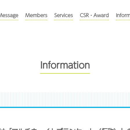
Message
Members
Services
CSR・Award
Infor
Information