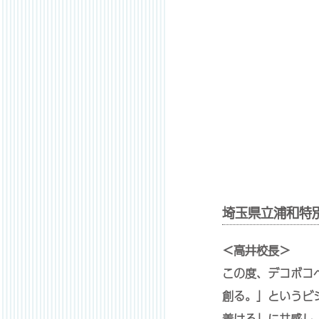
埼玉県立浦和特
＜高井校長＞
この度、デコボコ
創る。」というビ
着ける」に共感し