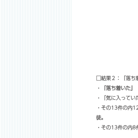
□結果２：「落ち
・
「落ち着いた」
・「気に入ってい
・その13件の内1
徒。
・その13件の内