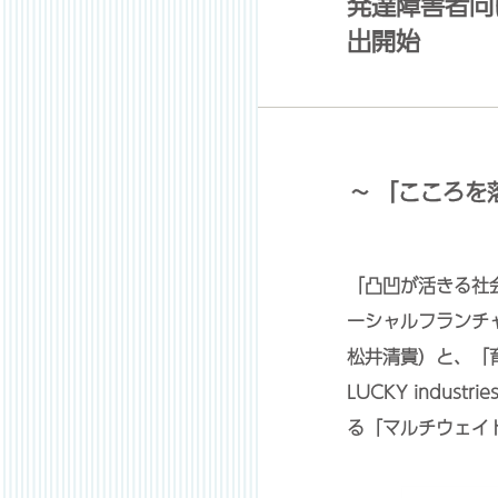
発達障害者向
出開始
~ 「こころ
「凸凹が活きる社
ーシャルフランチ
松井清貴）と、「
LUCKY ind
る「マルチウェイ