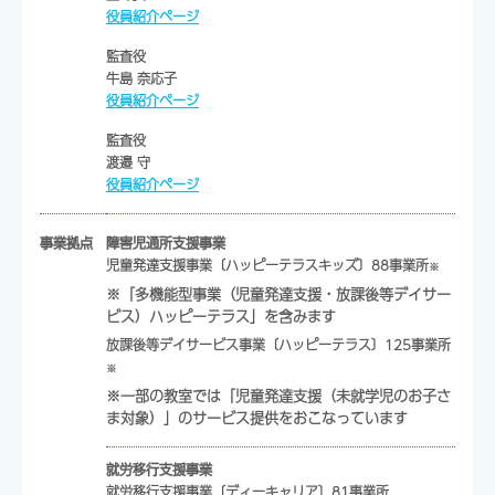
役員紹介ページ
監査役
牛島 奈応子
役員紹介ページ
監査役
渡邉 守
役員紹介ページ
事業拠点
障害児通所支援事業
児童発達支援事業〔ハッピーテラスキッズ〕
88
事業所
※
※「多機能型事業（児童発達支援・放課後等デイサー
ビス）ハッピーテラス」を含みます
放課後等デイサービス事業〔ハッピーテラス〕
125
事業所
※
※一部の教室では「児童発達支援（未就学児のお子さ
ま対象）」のサービス提供をおこなっています
就労移行支援事業
就労移行支援事業〔ディーキャリア〕
81
事業所