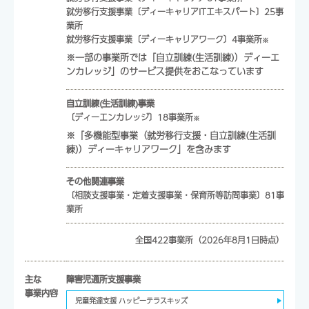
就労移行支援事業〔ディーキャリアITエキスパート〕
25
事
業所
就労移行支援事業〔ディーキャリアワーク〕
4
事業所
※
※一部の事業所では「自立訓練(生活訓練)）ディーエ
ンカレッジ」のサービス提供をおこなっています
自立訓練(生活訓練)事業
〔ディーエンカレッジ〕
18
事業所
※
※「多機能型事業（就労移行支援・自立訓練(生活訓
練)）ディーキャリアワーク」を含みます
その他関連事業
〔相談支援事業・定着支援事業・保育所等訪問事業〕
81
事
業所
全国
422
事業所
（2026年8月1日時点）
主な
障害児通所支援事業
事業内容
児童発達支援 ハッピーテラスキッズ