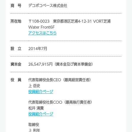
商 号
デコボコベース株式会社
所在地
〒108-0023 東京都港区芝浦4-12-31 VORT芝浦
Water Front6F
アクセスはこちら
設 立
2014年7月
資本金
26,547,915円（資本金及び資本準備金）
役 員
代表取締役会長CEO（最高経営責任者）
上 岳史
役員紹介ページ
代表取締役社長COO（最高執行責任者）
松井 清貴
役員紹介ページ
取締役
上 利年