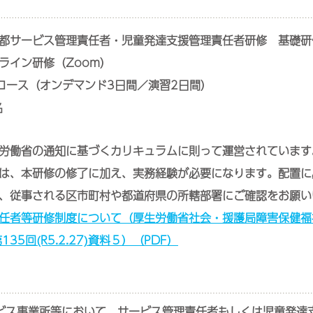
都サービス管理責任者・児童発達支援管理責任者研修 基礎研
ライン研修（Zoom）
コース（オンデマンド3日間／演習2日間）
名
労働省の通知に基づくカリキュラムに則って運営されています
は、本研修の修了に加え、実務経験が必要になります。配置に
、従事される区市町村や都道府県の所轄部署にご確認をお願い
任者等研修制度について（厚生労働省社会・援護局障害保健福
35回(R5.2.27)資料５）（PDF）
ビス事業所等において、サービス管理責任者もしくは児童発達