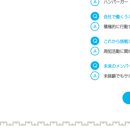
A
ハンバーガー
Q
会社で働くう
A
積極的に行動
Q
これから挑戦
A
周知活動に関
Q
未来のメンバ
A
未経験でもサ