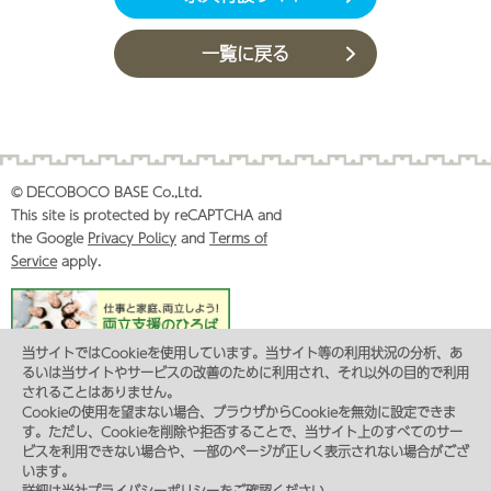
一覧に戻る
© DECOBOCO BASE Co.,Ltd.
This site is protected by reCAPTCHA and
the Google
Privacy Policy
and
Terms of
Service
apply.
当サイトではCookieを使用しています。当サイト等の利用状況の分析、あ
るいは当サイトやサービスの改善のために利用され、それ以外の目的で利用
プライバシーポリシー
コンプライアンス
サイトマップ
されることはありません。
カスタマーハラスメントに対する基本方針
Cookieの使用を望まない場合、ブラウザからCookieを無効に設定できま
東京都サービス管理責任者・児童発達支援管理責任者 研修のお申し込み
す。ただし、Cookieを削除や拒否することで、当サイト上のすべてのサー
特定商取引法に基づく表記
ビスを利用できない場合や、一部のページが正しく表示されない場合がござ
います。