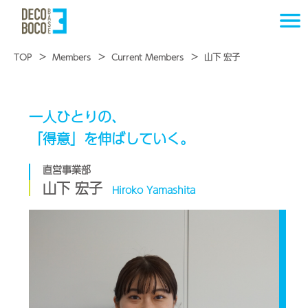
TOP
Members
Current Members
山下 宏子
一人ひとりの、
「得意」を伸ばしていく。
直営事業部
山下 宏子
Hiroko Yamashita