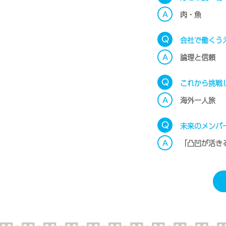
A
肉・魚
Q
会社で働くう
A
論理と信頼
Q
これから挑戦
A
海外一人旅
Q
未来のメンバ
A
「凸凹が活き