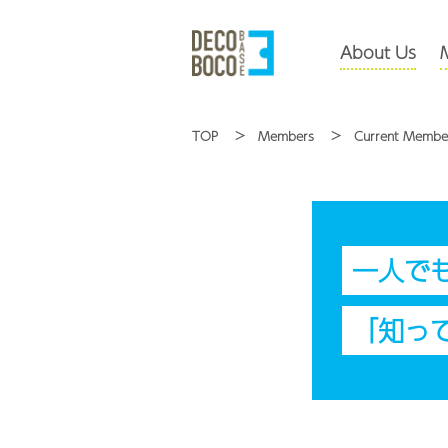
About Us
TOP
Members
Current Membe
一人で
「知っ