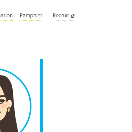
mation
Pamphlet
Recruit