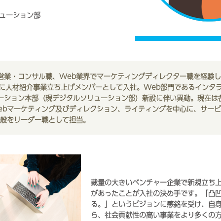
ューション部
営業・コンサル職、Web業界でマーケティングディレクター職を経験
2月に人材紹介事業立ち上げメンバーとして入社。Web部門であるインタ
ーション本部（現デジタルソリューション部）新設に伴い異動。現在は
ebマーケティング及びディレクション、ライティングを中心に、サー
全般をリーダー職として担当。
裁量の大きいベンチャー企業で新規立ち
があったことが入社の決め手です。「凸
る。」というビジョンに感銘を受け、自
ら、社会貢献性の高い事業をより多くの