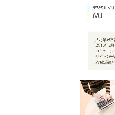
デジタルソリ
M.I
人材業界で
2018年
コミュニケ
サイトのW
Web施策