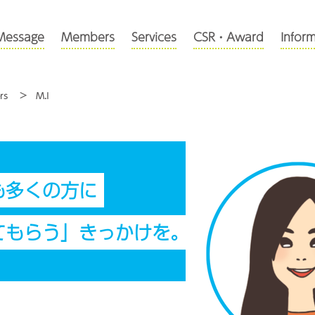
Message
Members
Services
CSR・Award
Infor
rs
M.I
も多くの方に
てもらう」きっかけを。