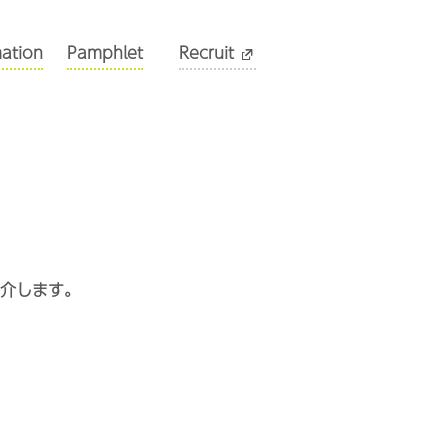
mation
Pamphlet
Recruit
介します。