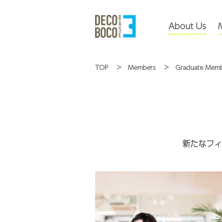
About Us
TOP
Members
Graduate Mem
新たなフィ