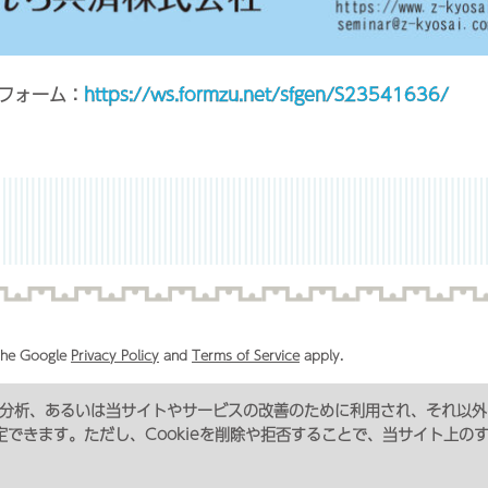
みフォーム：
https://ws.formzu.net/sfgen/S23541636/
 the Google
Privacy Policy
and
Terms of Service
apply.
況の分析、あるいは当サイトやサービスの改善のために利用され、それ以
プライバシーポリシー
コンプライアンス
サイトマップ
カスタマーハラ
に設定できます。ただし、Cookieを削除や拒否することで、当サイト上
東京都サービス管理責任者・児童発達支援管理責任者 研修のお申し込み
特定商取引法