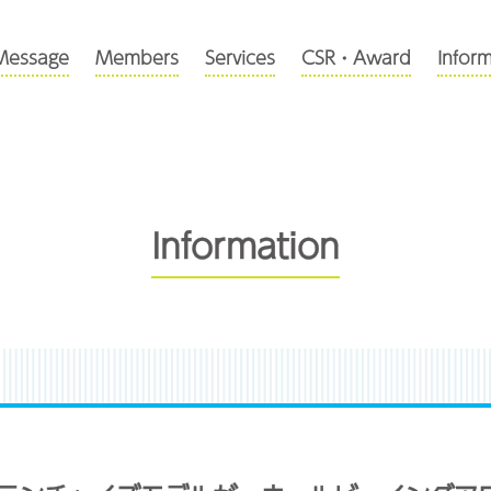
Message
Members
Services
CSR・Award
Infor
Information