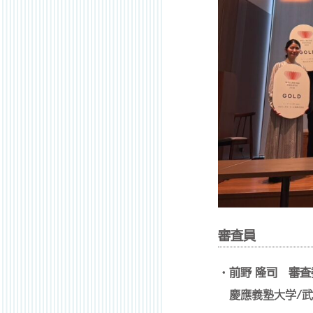
審査員
・前野 隆司 審査
慶應義塾大学/武