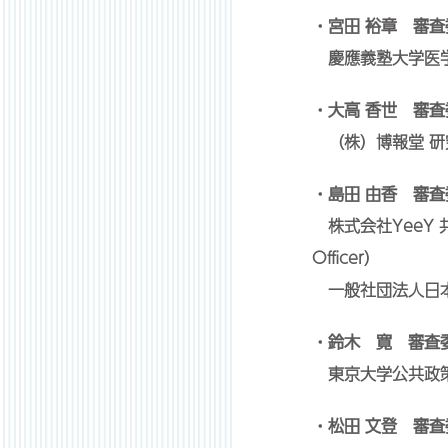
・宮田 裕章 審査
慶應義塾大学医学
・大高 香世 審査
（株）博報堂 研究
・島田 由香 審査
株式会社YeeY 共
Officer）
一般社団法人日本
・鈴木 寛 審査
東京大学公共政策
・松田 文登 審査