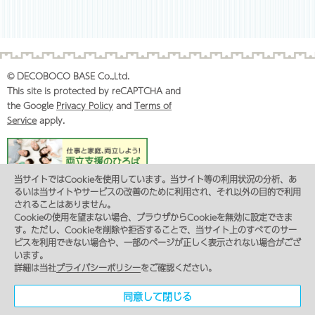
© DECOBOCO BASE Co.,Ltd.
This site is protected by reCAPTCHA and
the Google
Privacy Policy
and
Terms of
Service
apply.
当サイトではCookieを使用しています。当サイト等の利用状況の分析、あ
るいは当サイトやサービスの改善のために利用され、それ以外の目的で利用
プライバシーポリシー
コンプライアンス
サイトマップ
されることはありません。
カスタマーハラスメントに対する基本方針
Cookieの使用を望まない場合、ブラウザからCookieを無効に設定できま
東京都サービス管理責任者・児童発達支援管理責任者 研修のお申し込み
す。ただし、Cookieを削除や拒否することで、当サイト上のすべてのサー
特定商取引法に基づく表記
ビスを利用できない場合や、一部のページが正しく表示されない場合がござ
います。
詳細は当社
プライバシーポリシー
をご確認ください。
Contact
同意して閉じる