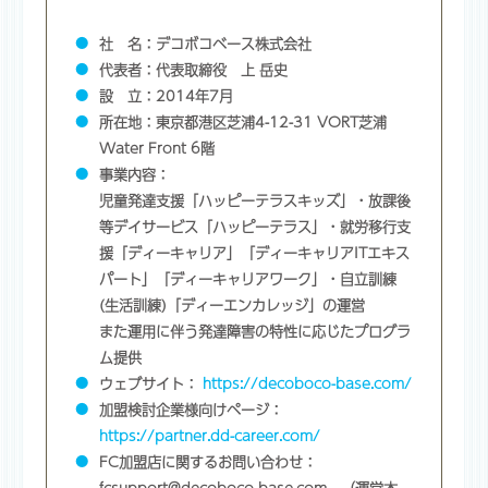
社 名：デコボコベース株式会社
代表者：代表取締役 上 岳史
設 立：2014年7月
所在地：東京都港区芝浦4-12-31 VORT芝浦
Water Front 6階
事業内容：
児童発達支援「ハッピーテラスキッズ」・放課後
等デイサービス「ハッピーテラス」・就労移行支
援「ディーキャリア」「ディーキャリアITエキス
パート」「ディーキャリアワーク」・自立訓練
(生活訓練)「ディーエンカレッジ」の運営
また運用に伴う発達障害の特性に応じたプログラ
ム提供
ウェブサイト：
https://decoboco-base.com/
加盟検討企業様向けページ：
https://partner.dd-career.com/
FC加盟店に関するお問い合わせ：
fcsupport@decoboco-base.com （運営本